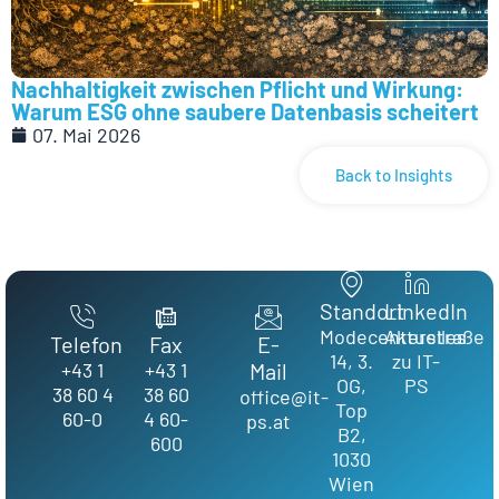
Nachhaltigkeit zwischen Pflicht und Wirkung:
Warum ESG ohne saubere Datenbasis scheitert
07. Mai 2026
Back to Insights
Standort
LinkedIn
Modecenterstraße
Aktuelles
Telefon
Fax
E-
14, 3.
zu IT-
+43 1
+43 1
Mail
OG,
PS
38 60 4
38 60
office@it-
Top
60-0
4 60-
ps.at
B2,
600
1030
Wien