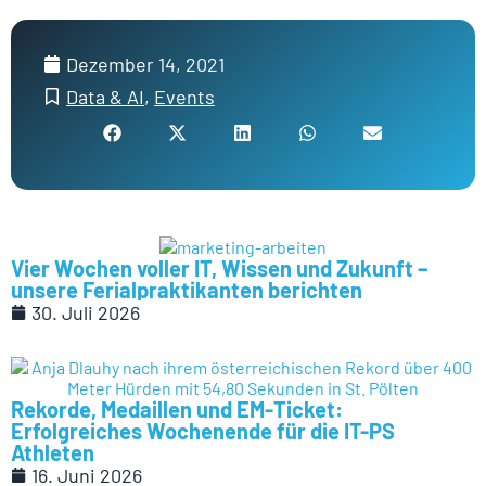
Dezember 14, 2021
Data & AI
,
Events
Vier Wochen voller IT, Wissen und Zukunft –
unsere Ferialpraktikanten berichten
30. Juli 2026
Rekorde, Medaillen und EM-Ticket:
Erfolgreiches Wochenende für die IT-PS
Athleten
16. Juni 2026