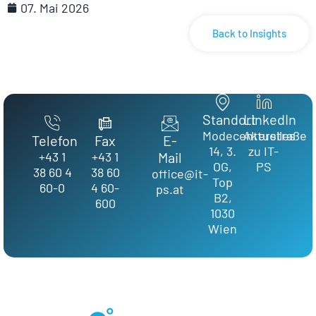
07. Mai 2026
Back to Insights
Standort
LinkedIn
Modecenterstraße
Aktuelles
Telefon
Fax
E-
14, 3.
zu IT-
+43 1
+43 1
Mail
OG,
PS
38 60 4
38 60
office@it-
Top
60-0
4 60-
ps.at
B2,
600
1030
Wien