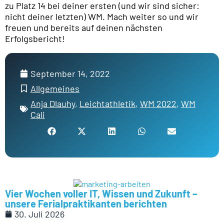
zu Platz 14 bei deiner ersten (und wir sind sicher:
nicht deiner letzten) WM. Mach weiter so und wir
freuen und bereits auf deinen nächsten
Erfolgsbericht!
September 14, 2022
Allgemeines
Anja Dlauhy
,
Leichtathletik
,
WM 2022
,
WM
Cali
Vier Wochen voller IT, Wissen und Zukunft –
unsere Ferialpraktikanten berichten
30. Juli 2026