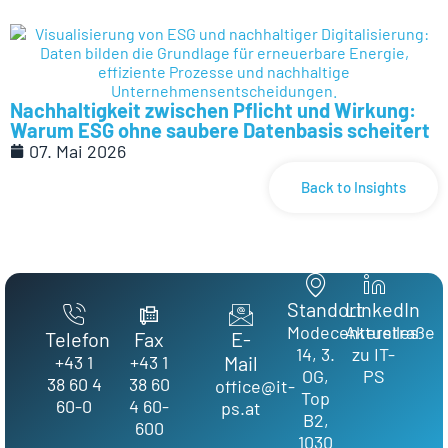
Nachhaltigkeit zwischen Pflicht und Wirkung:
Warum ESG ohne saubere Datenbasis scheitert
07. Mai 2026
Back to Insights
Standort
LinkedIn
Modecenterstraße
Aktuelles
Telefon
Fax
E-
14, 3.
zu IT-
+43 1
+43 1
Mail
OG,
PS
38 60 4
38 60
office@it-
Top
60-0
4 60-
ps.at
B2,
600
1030