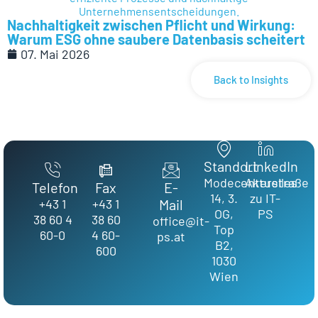
Nachhaltigkeit zwischen Pflicht und Wirkung:
Warum ESG ohne saubere Datenbasis scheitert
07. Mai 2026
Back to Insights
Standort
LinkedIn
Modecenterstraße
Aktuelles
Telefon
Fax
E-
14, 3.
zu IT-
+43 1
+43 1
Mail
OG,
PS
38 60 4
38 60
office@it-
Top
60-0
4 60-
ps.at
B2,
600
1030
Wien