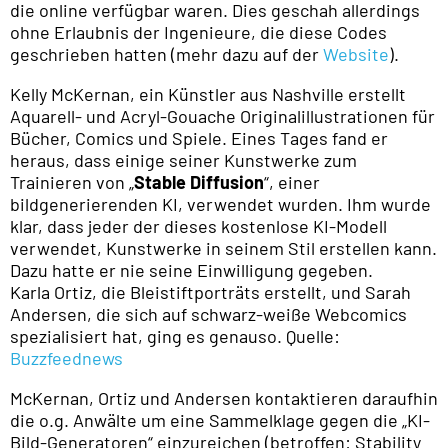
die online verfügbar waren. Dies geschah allerdings
ohne Erlaubnis der Ingenieure, die diese Codes
geschrieben hatten (mehr dazu auf der
Website
).
Kelly McKernan, ein Künstler aus Nashville erstellt
Aquarell- und Acryl-Gouache Originalillustrationen für
Bücher, Comics und Spiele. Eines Tages fand er
heraus, dass einige seiner Kunstwerke zum
Trainieren von „
Stable Diffusion
“, einer
bildgenerierenden KI, verwendet wurden. Ihm wurde
klar, dass jeder der dieses kostenlose KI-Modell
verwendet, Kunstwerke in seinem Stil erstellen kann.
Dazu hatte er nie seine Einwilligung gegeben.
Karla Ortiz, die Bleistiftporträts erstellt, und Sarah
Andersen, die sich auf schwarz-weiße Webcomics
spezialisiert hat, ging es genauso. Quelle:
Buzzfeednews
McKernan, Ortiz und Andersen kontaktieren daraufhin
die o.g. Anwälte um eine Sammelklage gegen die „KI-
Bild-Generatoren“ einzureichen (betroffen: Stability