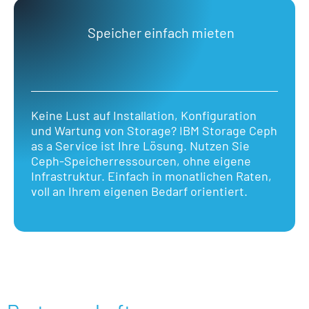
Speicher einfach mieten
Keine Lust auf Installation, Konfiguration
und Wartung von Storage? IBM Storage Ceph
as a Service ist Ihre Lösung. Nutzen Sie
Ceph-Speicherressourcen, ohne eigene
Infrastruktur. Einfach in monatlichen Raten,
voll an Ihrem eigenen Bedarf orientiert.