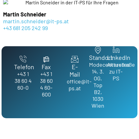
Martin Schneider
martin.schneider@it-ps.at
+43 681 205 242 99
Standort
LinkedIn
Modecenterstraße
Aktuelles
Telefon
Fax
E-
14, 3.
zu IT-
+43 1
+43 1
Mail
OG,
PS
38 60 4
38 60
office@it-
Top
60-0
4 60-
ps.at
B2,
600
1030
Wien