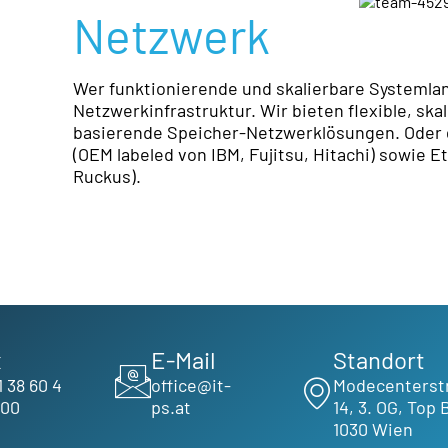
Netzwerk
Wer funktionierende und skalierbare Systemla
Netzwerkinfrastruktur. Wir bieten flexible, ska
basierende Speicher-Netzwerklösungen. Oder g
(OEM labeled von IBM, Fujitsu, Hitachi) sowie E
Ruckus).
x
E-Mail
Standort
1 38 60 4
office@it-
Modecenterst
600
ps.at
14, 3. OG, Top 
1030 Wien