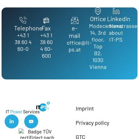
Office
LinkedIn
Modecenterstrasse
News
Telephone
Fax
e-
14, 3rd
about
+43 1
+43 1
mail
floor,
IT-PS
38 60 4
38 60
office@it-
Top
60-0
4 60-
ps.at
B2,
600
1030
Vienna
Imprint
Privacy policy
GTC