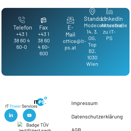
Standort
LinkedIn
Modecenterstraße
Aktuelles
Telefon
Fax
E-
14, 3.
zu IT-
+43 1
+43 1
Mail
OG,
PS
38 60 4
38 60
office@it-
Top
60-0
4 60-
ps.at
B2,
600
1030
Wien
Impressum
Datenschutzerklärung
AGB