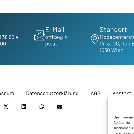
x
E-Mail
Standort
1 38 60 4
office@it-
Modecenterst
600
ps.at
14, 3. OG, Top 
1030 Wien
essum
Datenschutzerklärung
AGB
Kontakt
Um Ihnen ein 
Geräteinforma
zustimmen, kö
verarbeiten. 