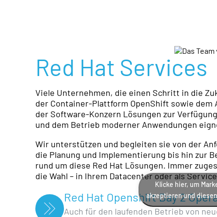
Red Hat Services
Viele Unternehmen, die einen Schritt in die Zu
der Container-Plattform OpenShift sowie dem 
der Software-Konzern Lösungen zur Verfügung, 
und dem Betrieb moderner Anwendungen eign
Wir unterstützen und begleiten sie von der An
die Planung und Implementierung bis hin zur 
rund um diese Red Hat Lösungen. Immer zugesc
die Wahl – in Ihrem Datacenter oder als Service
Klicke hier, um Mar
Red Hat Openshift Day 2 Oper
akzeptieren und diesen 
Auch für den laufenden Betrieb von ne