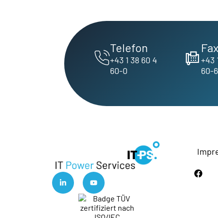
Telefon
Fa
+43 1 38 60 4
+43 
60-0
60-
Impr