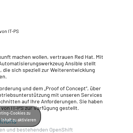
kunft machen wollen, vertrauen Red Hat. Mit
Automatisierungswerkzeug Ansible stellt
die sich speziell zur Weiterentwicklung
en.
forderung und dem „Proof of Concept“, über
Betriebsunterstützung mit unseren Services
hnitten auf Ihre Anforderungen. Sie haben
 von IT-PS zur Verfügung gestellt.
keting-Cookies zu
ations
Inhalt zu aktivieren
uen und bestehenden OpenShift