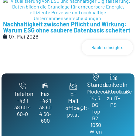
Nachhaltigkeit zwischen Pflicht und Wirkung:
Warum ESG ohne saubere Datenbasis scheitert
07. Mai 2026
Back to Insights
Standort
LinkedIn
Modecenterstraße
Aktuelles
Telefon
Fax
E-
14, 3.
zu IT-
+43 1
+43 1
Mail
OG,
PS
38 60 4
38 60
office@it-
Top
60-0
4 60-
ps.at
B2,
600
1030
Wien