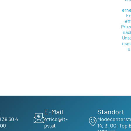
x
E-Mail
Standort
1 38 60 4
office@it-
Modecenterst
600
ps.at
14, 3. OG, Top 