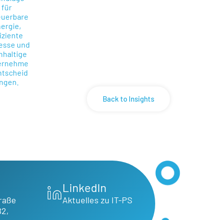
Back to Insights
LinkedIn
raße
Aktuelles zu IT-PS
B2,