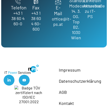
Standort
LinkedIn
Modecenterstraße
Aktuelles
Telefon
Fax
E-
14, 3.
zu IT-
+43 1
+43 1
Mail
OG,
PS
38 60 4
38 60
office@it-
Top
60-0
4 60-
ps.at
B2,
600
1030
Wien
Impressum
Datenschutzerklärung
AGB
Kontakt