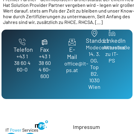
Hat Solution Provider Partner vergeben wird – legen wir große
Wert darauf, stets am Puls der Zeit zu bleiben und unser Know
how durch Zertifizierungen zu untermauern. Seit Anfang des
Jahres sind wir, zusätzlich zu RHCE, RHCSA, […]
Standort
LinkedIn
Modecenterstraße
Aktuelles
Telefon
Fax
E-
14, 3.
zu IT-
+43 1
+43 1
Mail
OG,
PS
38 60 4
38 60
office@it-
Top
60-0
4 60-
ps.at
B2,
600
1030
Wien
Impressum