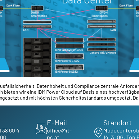
er Ausfallsicherheit, Datenhoheit und Compliance zentrale Anforde
ch bieten wir eine IBM Power Cloud auf Basis eines hochverfügba
umgesetzt und mit höchsten Sicherheitsstandards umgesetzt. Da
x
E-Mail
Standort
1 38 60 4
office@it-
Modecenterst
600
ps.at
14, 3. OG, Top 