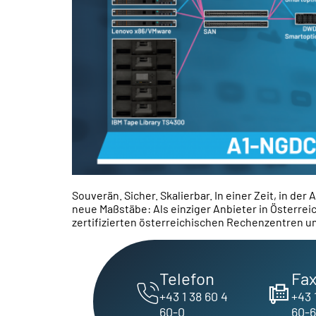
Souverän. Sicher. Skalierbar. In einer Zeit, in d
neue Maßstäbe: Als einziger Anbieter in Österrei
zertifizierten österreichischen Rechenzentren 
Telefon
Fa
+43 1 38 60 4
+43 
60-0
60-