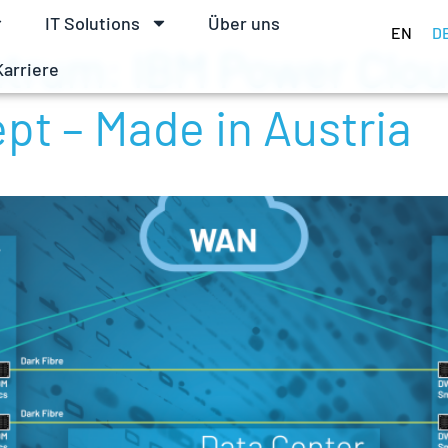
IT Solutions
Über uns
EN
D
trum: IBM Power Clou
Karriere
pt – Made in Austria