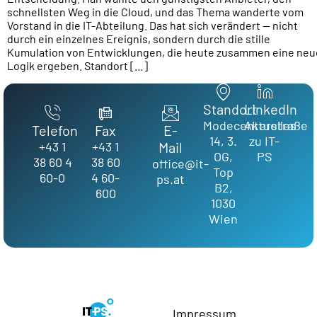
schnellsten Weg in die Cloud, und das Thema wanderte vom
Vorstand in die IT-Abteilung. Das hat sich verändert — nicht
durch ein einzelnes Ereignis, sondern durch die stille
Kumulation von Entwicklungen, die heute zusammen eine neu
Logik ergeben. Standort […]
Standort
LinkedIn
Modecenterstraße
Aktuelles
Telefon
Fax
E-
14, 3.
zu IT-
+43 1
+43 1
Mail
OG,
PS
38 60 4
38 60
office@it-
Top
60-0
4 60-
ps.at
B2,
600
1030
Wien
Impressum