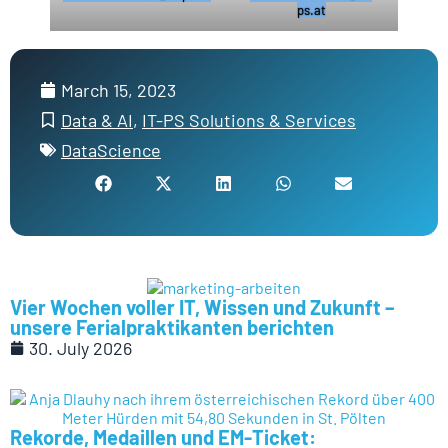
ps.at
March 15, 2023
Data & AI
,
IT-PS Solutions & Services
DataScience
Vier Wochen voller IT, Wissen und Zukunft –
unsere Ferialpraktikanten berichten
30. July 2026
Rekorde, Medaillen und EM-Ticket: