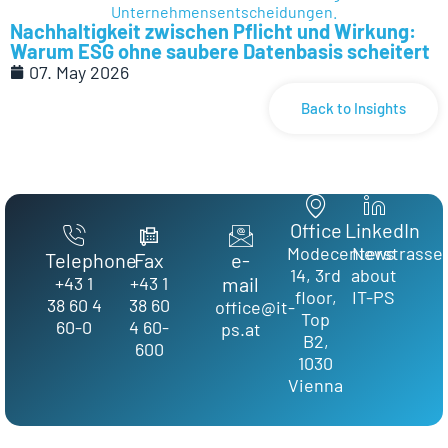
Nachhaltigkeit zwischen Pflicht und Wirkung:
Warum ESG ohne saubere Datenbasis scheitert
07. May 2026
Back to Insights
Office
LinkedIn
Modecenterstrasse
News
Telephone
Fax
e-
14, 3rd
about
+43 1
+43 1
mail
floor,
IT-PS
38 60 4
38 60
office@it-
Top
60-0
4 60-
ps.at
B2,
600
1030
Vienna