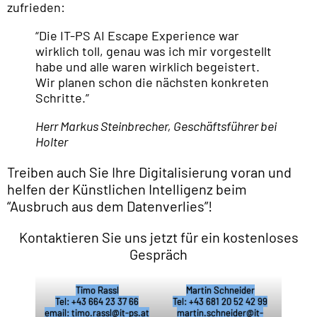
zufrieden:
“Die IT-PS AI Escape Experience war
wirklich toll, genau was ich mir vorgestellt
habe und alle waren wirklich begeistert.
Wir planen schon die nächsten konkreten
Schritte.”
Herr Markus Steinbrecher, Geschäftsführer bei
Holter
Treiben auch Sie Ihre Digitalisierung voran und
helfen der Künstlichen Intelligenz beim
“Ausbruch aus dem Datenverlies”!
Kontaktieren Sie uns jetzt für ein kostenloses
Gespräch
Timo Rassl
Martin Schneider
Tel: +43 664 23 37 66
Tel: +43 681 20 52 42 99
email: timo.rassl@it-ps.at
martin.schneider@it-