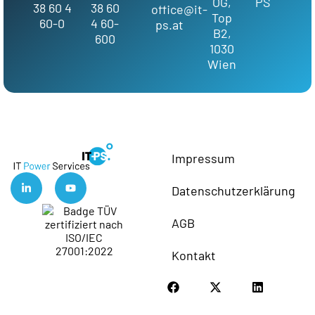
OG,
PS
38 60 4
38 60
office@it-
Top
60-0
4 60-
ps.at
B2,
600
1030
Wien
Impressum
Datenschutzerklärung
AGB
Kontakt