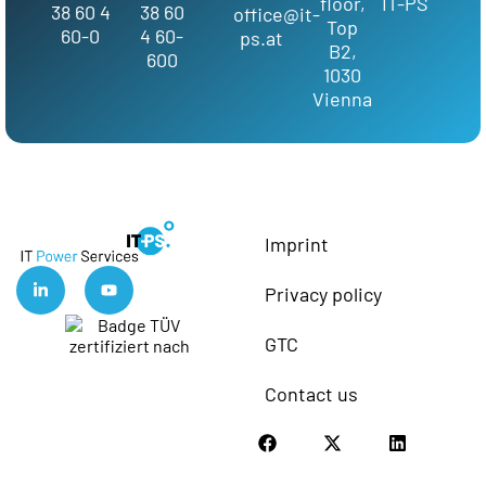
floor,
IT-PS
38 60 4
38 60
office@it-
Top
60-0
4 60-
ps.at
B2,
600
1030
Vienna
Imprint
Privacy policy
GTC
Contact us