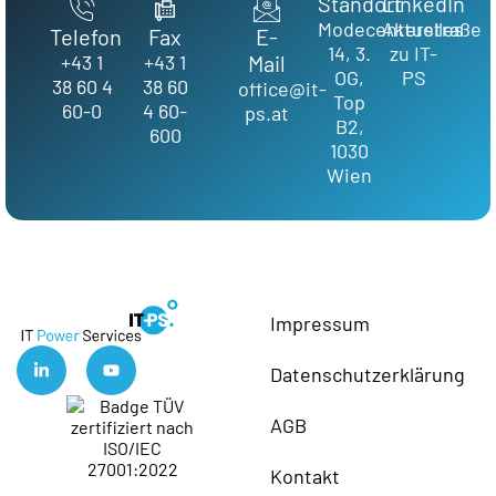
Standort
LinkedIn
Modecenterstraße
Aktuelles
Telefon
Fax
E-
14, 3.
zu IT-
+43 1
+43 1
Mail
OG,
PS
38 60 4
38 60
office@it-
Top
60-0
4 60-
ps.at
B2,
600
1030
Wien
Impressum
Datenschutzerklärung
AGB
Kontakt