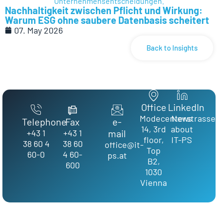
Nachhaltigkeit zwischen Pflicht und Wirkung:
Warum ESG ohne saubere Datenbasis scheitert
07. May 2026
Back to Insights
Office
LinkedIn
Modecenterstrasse
News
Telephone
Fax
e-
14, 3rd
about
+43 1
+43 1
mail
floor,
IT-PS
38 60 4
38 60
office@it-
Top
60-0
4 60-
ps.at
B2,
600
1030
Vienna