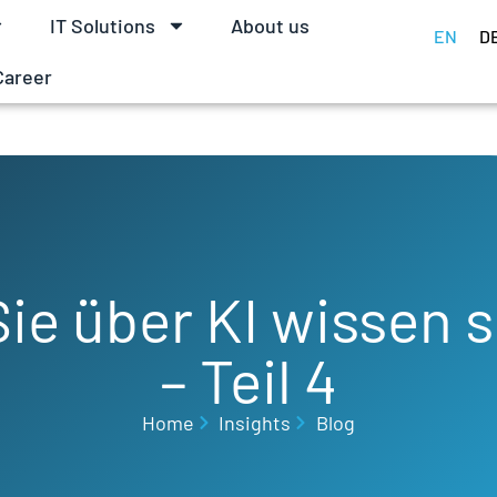
IT Solutions
About us
EN
D
Career
ie über KI wissen s
– Teil 4
Home
Insights
Blog