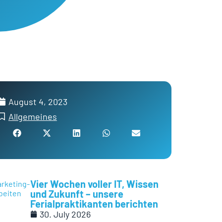
August 4, 2023
Allgemeines
Vier Wochen voller IT, Wissen
und Zukunft – unsere
Ferialpraktikanten berichten
30. July 2026