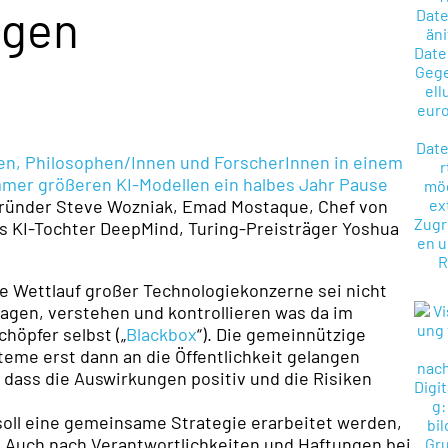
ngen
nen, Philosophen/Innen und ForscherInnen in einem
immer größeren KI-Modellen ein halbes Jahr Pause
ründer Steve Wozniak, Emad Mostaque, Chef von
es KI-Tochter DeepMind, Turing-Preisträger Yoshua
e Wettlauf großer Technologiekonzerne sei nicht
agen, verstehen und kontrollieren was da im
höpfer selbst („
Blackbox
“). Die gemeinnützige
teme erst dann an die Öffentlichkeit gelangen
 dass die Auswirkungen positiv und die Risiken
oll eine gemeinsame Strategie erarbeitet werden,
. Auch nach Verantwortlichkeiten und Haftungen bei