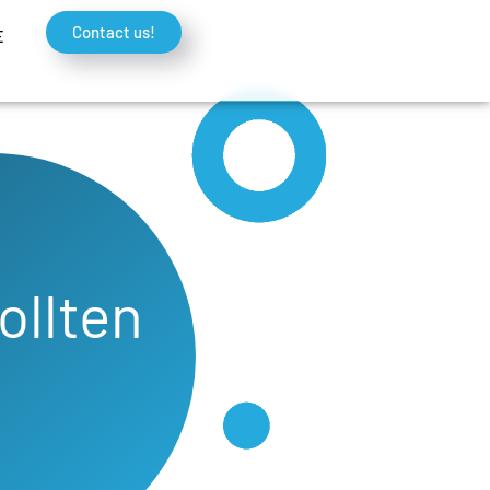
Contact us!
E
ollten