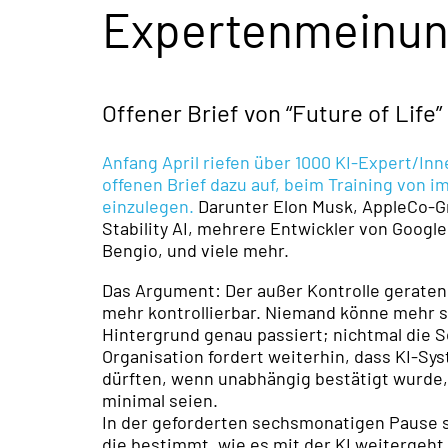
Expertenmeinu
Offener Brief von “Future of Life”
Anfang April riefen über 1000 KI-Expert/In
offenen Brief dazu auf, beim Training von 
einzulegen.
Darunter Elon Musk, AppleCo-G
Stability AI, mehrere Entwickler von Googl
Bengio, und viele mehr.
Das Argument: Der außer Kontrolle geraten
mehr kontrollierbar. Niemand könne mehr s
Hintergrund genau passiert; nichtmal die Sc
Organisation fordert weiterhin, dass KI-Sys
dürften, wenn unabhängig bestätigt wurde,
minimal seien.
In der geforderten sechsmonatigen Pause s
die bestimmt, wie es mit der KI weitergeht